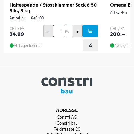
Haltespange / Stossklammer Sack à 50
Omega Büge
Stk.; 3 kg
Artikel-Nr:
8
Artikel-Nr:
846.100
CHF / PA
CHF / PA
-
+
PA
34.99
200.–
Ab Lager lieferbar
Ab Lager lie
ADRESSE
Constri AG
Constri bau
Feldstrasse 20