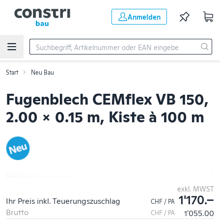
Zum Hauptinhalt springen
Anmelden
Start
Neu Bau
Fugenblech CEMflex VB 150,
2.00 x 0.15 m, Kiste à 100 m
exkl. MWST
1'170.–
Ihr Preis inkl. Teuerungszuschlag
CHF / PA
Brutto
1'055.00
CHF / PA