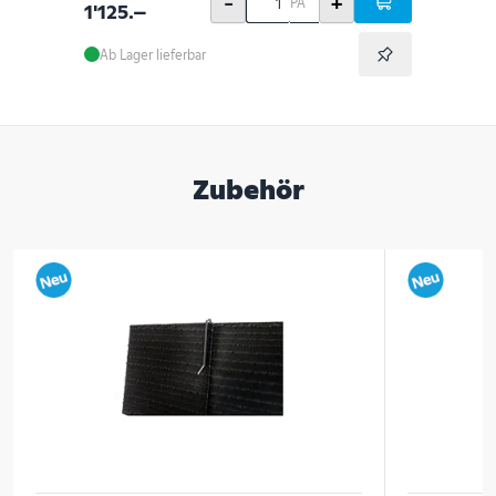
-
+
PA
1'125.–
Ab Lager lieferbar
Zubehör