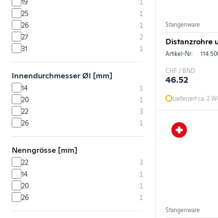
19
1
25
1
26
1
Stangenware
27
2
Distanzrohre 
31
1
Artikel-Nr:
114.50
CHF / BND
Innendurchmesser ØI [mm]
46.52
14
1
Lieferzeit ca. 2 
20
1
22
3
26
1
Nenngrösse [mm]
22
3
14
1
20
1
26
1
Stangenware