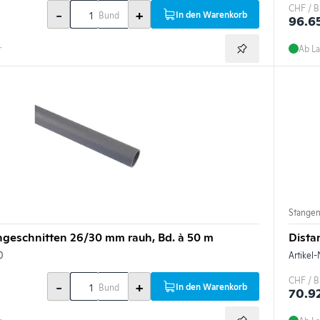
CHF / 
-
+
In den Warenkorb
Bund
96.6
r
Ab La
Stange
geschnitten 26/30 mm rauh, Bd. à 50 m
Dista
0
Artikel-
CHF / 
-
+
In den Warenkorb
Bund
70.9