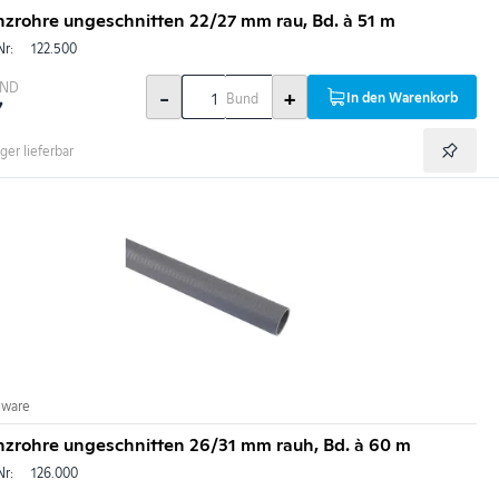
nzrohre ungeschnitten 22/27 mm rau, Bd. à 51 m
Nr:
122.500
BND
-
+
In den Warenkorb
Bund
7
ger lieferbar
nware
nzrohre ungeschnitten 26/31 mm rauh, Bd. à 60 m
Nr:
126.000