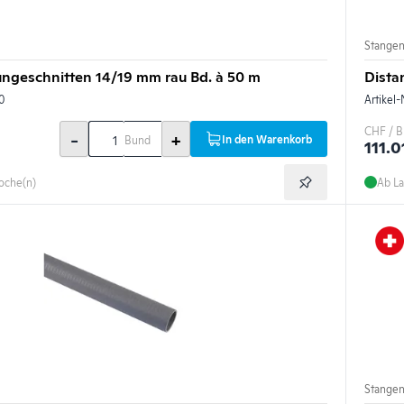
Stange
ungeschnitten 14/19 mm rau Bd. à 50 m
Dista
0
Artikel-
CHF / 
-
+
In den Warenkorb
Bund
111.0
Woche(n)
Ab La
Stange