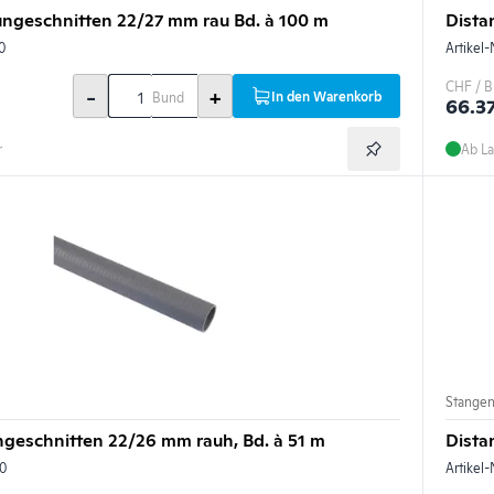
ungeschnitten 22/27 mm rau Bd. à 100 m
Dista
0
Artikel-
CHF / 
-
+
In den Warenkorb
Bund
66.3
r
Ab La
Stange
geschnitten 22/26 mm rauh, Bd. à 51 m
Dista
0
Artikel-