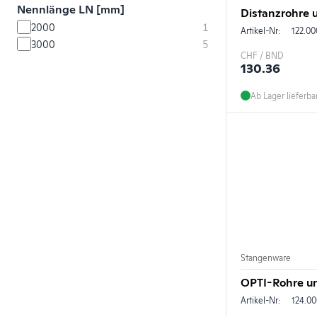
Nennlänge LN [mm]
Distanzrohre 
2000
1
Artikel-Nr:
122.00
3000
5
CHF / BND
130.36
Ab Lager lieferba
Stangenware
OPTI-Rohre un
Artikel-Nr:
124.00