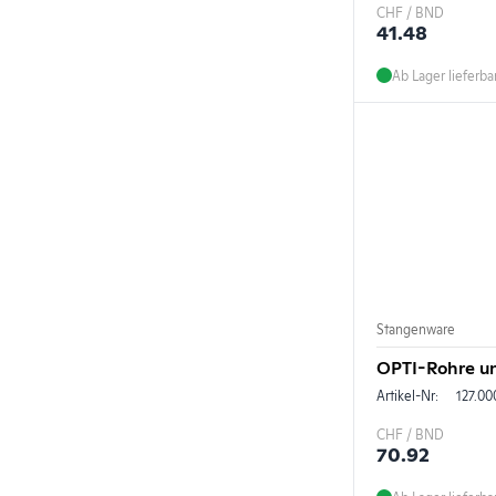
CHF / BND
41.48
Ab Lager lieferba
Stangenware
OPTI-Rohre un
Artikel-Nr:
127.00
CHF / BND
70.92