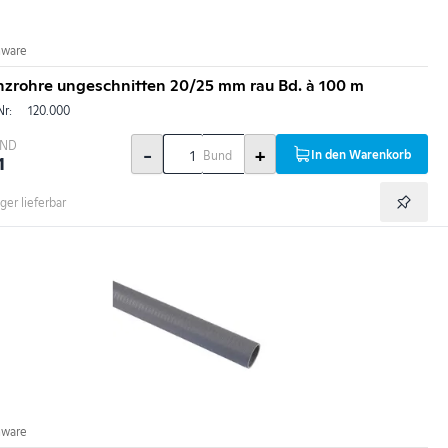
nware
nzrohre ungeschnitten 20/25 mm rau Bd. à 100 m
Nr:
120.000
BND
-
+
In den Warenkorb
Bund
1
ger lieferbar
nware