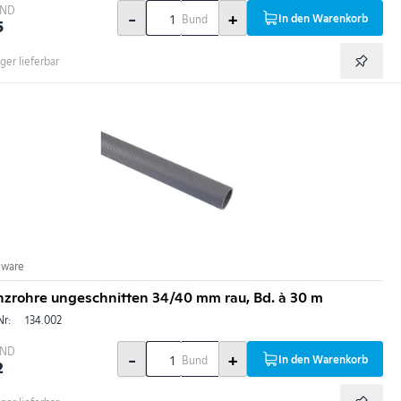
BND
-
+
In den Warenkorb
Bund
5
ger lieferbar
nware
nzrohre ungeschnitten 34/40 mm rau, Bd. à 30 m
Nr:
134.002
BND
-
+
In den Warenkorb
Bund
2