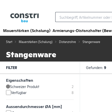
Zum Hauptinhalt springen
Mauerstärken (Schalung)
Armierungs-Distanzhalter (Be
Start
Mauerstärken (Schalung)
Distanzrohre
Stangenware
Stangenware
FILTER
Gefunden:
9
Eigenschaften
Schweizer Produkt
2
Verfügbar
8
Aussendurchmesser ØA [mm]