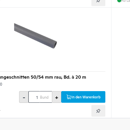
r
Ab La
ungeschnitten 50/54 mm rau, Bd. à 20 m
00
-
+
In den Warenkorb
Bund
r