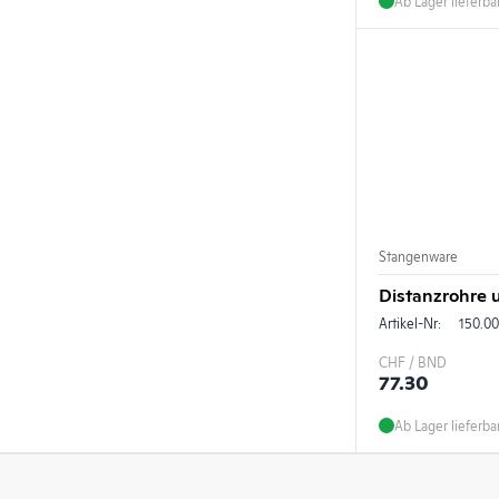
Ab Lager lieferba
Stangenware
Distanzrohre 
Artikel-Nr:
150.0
CHF / BND
77.30
Ab Lager lieferba