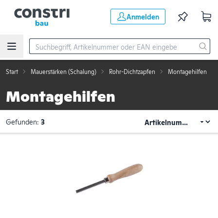
Zum Hauptinhalt springen
Anmelden
Start
Mauerstärken (Schalung)
Rohr-Dichtzapfen
Montagehilfen
Montagehilfen
Gefunden:
3