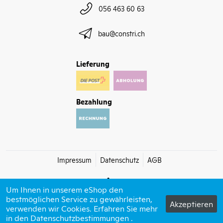
056 463 60 63
bau@constri.ch
Lieferung
Bezahlung
Impressum
Datenschutz
AGB
Um Ihnen in unserem eShop den
bestmöglichen Service zu gewährleisten,
Akzeptieren
verwenden wir Cookies. Erfahren Sie mehr
© 2026 Constri bau
in den
Datenschutzbestimmungen
powered by polynorm
.