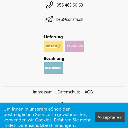
056 463 60 63
bau@constri.ch
Lieferung
Bezahlung
Impressum
Datenschutz
AGB
Um Ihnen in unserem eShop den
bestmöglichen Service zu gewährleisten,
Akzeptieren
verwenden wir Cookies. Erfahren Sie mehr
© 2026 Constri bau
in den
Datenschutzbestimmungen
powered by polynorm
.