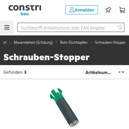
Zum Hauptinhalt springen
Anmelden
Start
Mauerstärken (Schalung)
Rohr-Dichtzapfen
Schrauben-Stopper
Schrauben-Stopper
Gefunden:
3