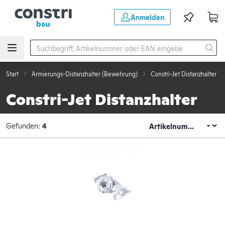
Zum Hauptinhalt springen
Anmelden
Start
Armierungs-Distanzhalter (Bewehrung)
Constri-Jet Distanzhalter
Constri-Jet Distanzhalter
Gefunden:
4