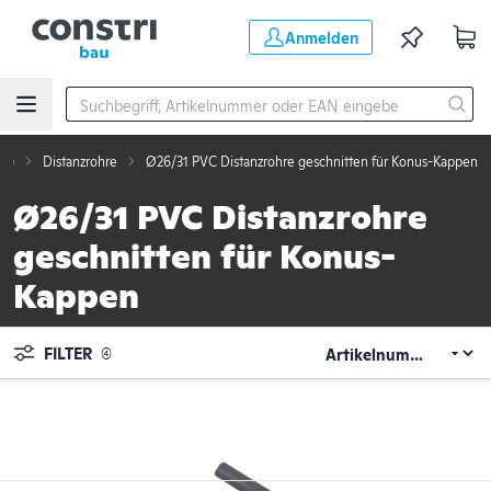
Zum Hauptinhalt springen
Anmelden
ng)
Distanzrohre
Ø26/31 PVC Distanzrohre geschnitten für Konus-Kappen
Ø26/31 PVC Distanzrohre
geschnitten für Konus-
Kappen
FILTER
(4)