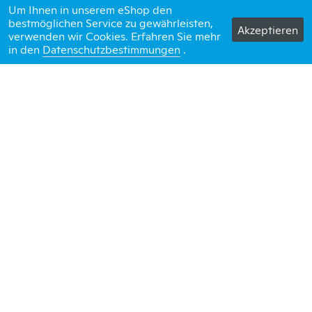
Constri AG
Um Ihnen in unserem eShop den
Constri bau
bestmöglichen Service zu gewährleisten,
Akzeptieren
Feldstrasse 20
verwenden wir Cookies. Erfahren Sie mehr
in den
Datenschutzbestimmungen
5107 Schinznach-Dorf
.
ÖFFNUNGSZEITEN
Unser Kundenservice-Center steht Ihnen von Montag bis Freitag
von 08:00 - 12:00 Uhr und von 13:00 - 17:00 Uhr zur Verfügung.
056 463 60 63
bau@constri.ch
Lieferung
Bezahlung