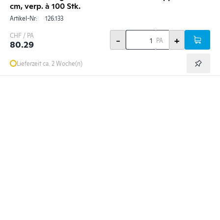
cm, verp. à 100 Stk.
Artikel-Nr:
126.133
CHF / PA
-
+
PA
80.29
Lieferzeit ca. 2 Woche(n)