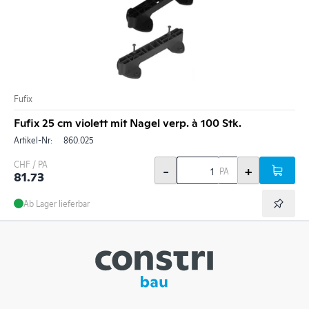
Fufix
Fufix 25 cm violett mit Nagel verp. à 100 Stk.
Artikel-Nr:
860.025
CHF / PA
-
+
PA
81.73
Ab Lager lieferbar