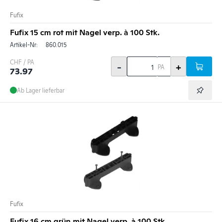
Fufix
Fufix 15 cm rot mit Nagel verp. à 100 Stk.
Artikel-Nr:
860.015
CHF / PA
-
+
PA
73.97
Ab Lager lieferbar
Fufix
Fufix 16 cm grün mit Nagel verp. à 100 Stk.