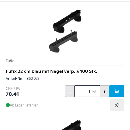
Fufix
Fufix 22 cm blau mit Nagel verp. à 100 Stk.
Artikel-Nr:
860.022
CHF / PA
-
+
PA
78.41
Ab Lager lieferbar