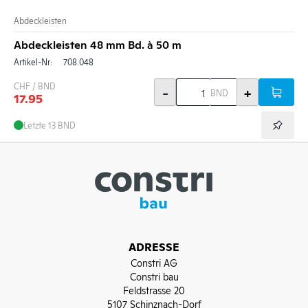
Abdeckleisten
Abdeckleisten 48 mm Bd. à 50 m
Artikel-Nr:
708.048
CHF / BND
-
+
BND
17.95
Letzte 13 BND
ADRESSE
Constri AG
Constri bau
Feldstrasse 20
5107 Schinznach-Dorf