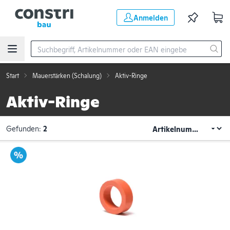
Zum Hauptinhalt springen
Anmelden
Start
Mauerstärken (Schalung)
Aktiv-Ringe
Aktiv-Ringe
Gefunden:
2