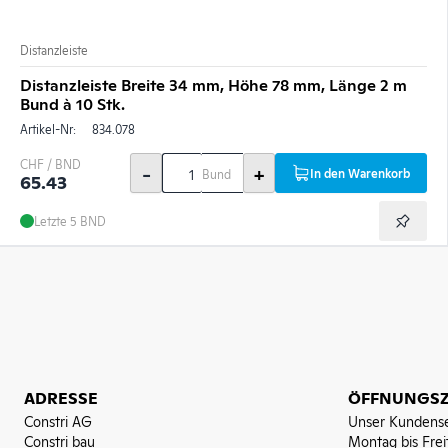
Distanzleiste
Distanzleiste Breite 34 mm, Höhe 78 mm, Länge 2 m
Bund à 10 Stk.
Artikel-Nr:
834.078
CHF / BND
-
+
In den Warenkorb
Bund
65.43
Letzte 5 BND
ADRESSE
ÖFFNUNGSZ
Constri AG
Unser Kundense
Constri bau
Montag bis Frei