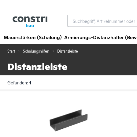
Zum Hauptinhalt springen
Mauerstärken (Schalung)
Armierungs-Distanzhalter (Be
Start
Schalungshilfen
Distanzleiste
Distanzleiste
Gefunden:
1