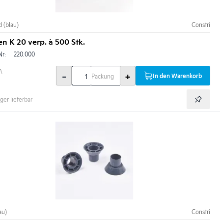
 (blau)
Constri
n K 20 verp. à 500 Stk.
Nr:
220.000
A
-
+
In den Warenkorb
Packung
ger lieferbar
au)
Constri