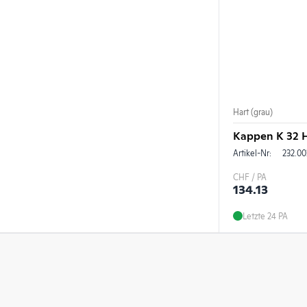
Hart (grau)
Kappen K 32 H
Artikel-Nr:
232.00
CHF / PA
134.13
Letzte 24 PA