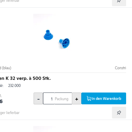
ger lieferbar
 (blau)
Constri
n K 32 verp. à 500 Stk.
Nr:
232.000
A
-
+
In den Warenkorb
Packung
16
ger lieferbar