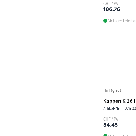
CHF / PA
186.76
Ab Lager lieferba
Hart (grau)
Kappen K 26 H
Artikel-Nr:
226.00
CHF / PA
84.45