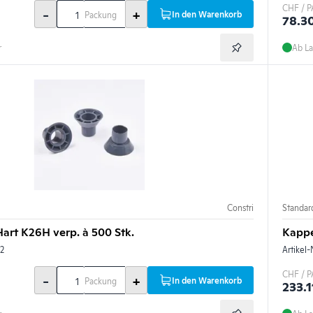
CHF / P
-
+
In den Warenkorb
Packung
78.3
r
Ab La
Constri
Standar
art K26H verp. à 500 Stk.
Kappe
2
Artikel-
CHF / P
-
+
In den Warenkorb
Packung
233.1