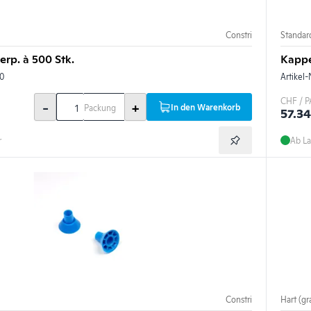
Constri
Standard
rp. à 500 Stk.
Kappe
0
Artikel-
CHF / P
-
+
In den Warenkorb
Packung
57.34
r
Ab La
Constri
Hart (gr