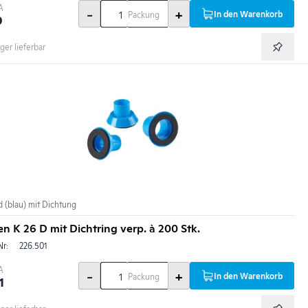
A
-
+
In den Warenkorb
Packung
0
ger lieferbar
d (blau) mit Dichtung
n K 26 D mit Dichtring verp. à 200 Stk.
Nr:
226.501
A
-
+
In den Warenkorb
Packung
1