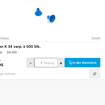
 (blau)
Constri
n K 34 verp. à 500 Stk.
Nr:
234.000
A
-
+
In den Warenkorb
Packung
95
ger lieferbar