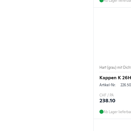
Ab Lager lieferba
Hart (grau) mit Dic
Kappen K 26HD
Artikel-Nr:
226.5
CHF / PA
238.10
Ab Lager lieferba