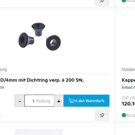
r
Ab La
htung
Standard
/4mm mit Dichtring verp. à 200 Stk.
Kappe
01H
Artikel-
CHF / P
-
+
In den Warenkorb
Packung
120.
r
Ab La