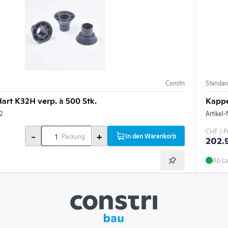
Constri
Standard
art K32H verp. à 500 Stk.
Kappe
2
Artikel-
CHF / P
-
+
In den Warenkorb
Packung
202.
Ab La