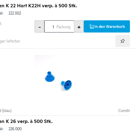
n K 22 Hart K22H verp. à 500 Stk.
Nr:
222.002
A
-
+
In den Warenkorb
Packung
ger lieferbar
 (blau)
Constri
n K 26 verp. à 500 Stk.
Nr:
226.000