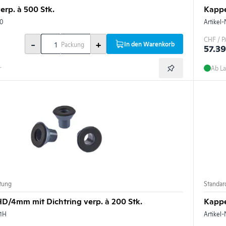
rp. à 500 Stk.
Kappe
0
Artikel-
CHF / P
-
+
In den Warenkorb
Packung
57.39
r
Ab La
htung
Standard
D/4mm mit Dichtring verp. à 200 Stk.
Kappe
01H
Artikel-