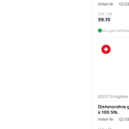
Artikel-Nr:
122.123
CHF / PA
39.15
Ab Lager lieferba
Ø22/27 Schlagfeste
Distanzrohre 
à 100 Stk.
Artikel-Nr:
122.133