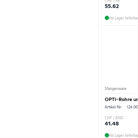
CHF / PA
55.62
Ab Lager lieferba
Stangenware
OPTI-Rohre un
Artikel-Nr:
124.00
CHF / BND
41.48
Ab Lager lieferba