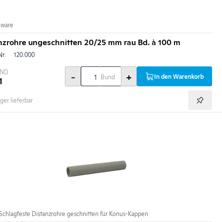
nware
nzrohre ungeschnitten 20/25 mm rau Bd. à 100 m
Nr:
120.000
BND
-
+
In den Warenkorb
Bund
1
ger lieferbar
Schlagfeste Distanzrohre geschnitten für Konus-Kappen