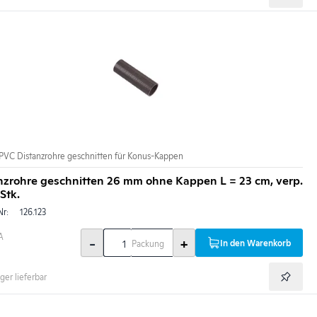
PVC Distanzrohre geschnitten für Konus-Kappen
nzrohre geschnitten 26 mm ohne Kappen L = 23 cm, verp.
Stk.
Nr:
126.123
A
-
+
In den Warenkorb
Packung
ger lieferbar