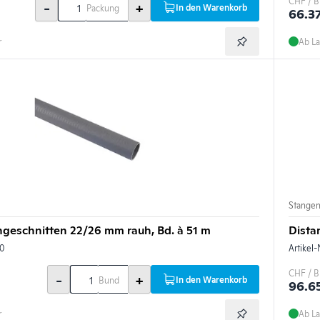
CHF / 
-
+
In den Warenkorb
Packung
66.3
r
Ab La
Stange
geschnitten 22/26 mm rauh, Bd. à 51 m
Dista
0
Artikel-
CHF / 
-
+
In den Warenkorb
Bund
96.6
r
Ab La