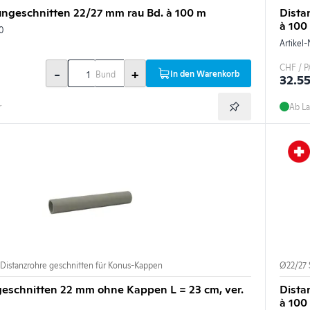
ungeschnitten 22/27 mm rau Bd. à 100 m
Dista
à 100 
0
Artikel-
CHF / P
-
+
In den Warenkorb
Bund
32.5
r
Ab La
 Distanzrohre geschnitten für Konus-Kappen
Ø22/27 
geschnitten 22 mm ohne Kappen L = 23 cm, ver.
Dista
à 100 