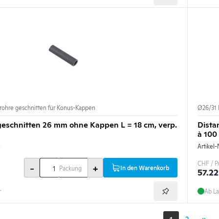
rohre geschnitten für Konus-Kappen
Ø26/31 
geschnitten 26 mm ohne Kappen L = 18 cm, verp.
Dista
à 100 
8
Artikel-
CHF / P
-
+
In den Warenkorb
Packung
57.22
r
Ab La
1
2
»