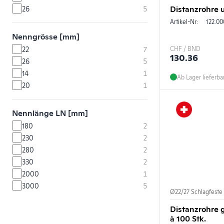
Distanzrohre 
26
5
Artikel-Nr:
122.00
Nenngrösse [mm]
22
7
CHF / BND
130.36
26
5
14
1
Ab Lager lieferba
20
1
Nennlänge LN [mm]
180
2
230
2
280
2
330
2
2000
1
3000
5
Ø22/27 Schlagfeste
Distanzrohre 
à 100 Stk.