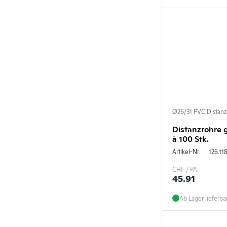
Ø26/31 PVC Distanz
Distanzrohre 
à 100 Stk.
Artikel-Nr:
126.11
CHF / PA
45.91
Ab Lager lieferba