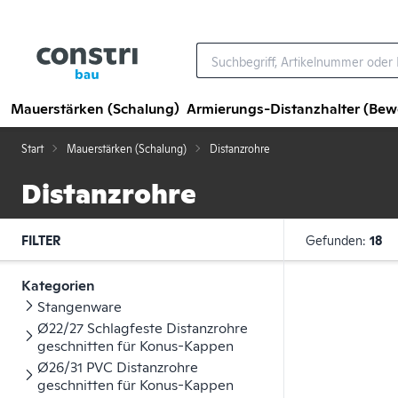
Zum Hauptinhalt springen
Mauerstärken (Schalung)
Armierungs-Distanzhalter (Be
Start
Mauerstärken (Schalung)
Distanzrohre
Distanzrohre
FILTER
Gefunden:
18
Kategorien
Stangenware
Ø22/27 Schlagfeste Distanzrohre
geschnitten für Konus-Kappen
Ø26/31 PVC Distanzrohre
geschnitten für Konus-Kappen