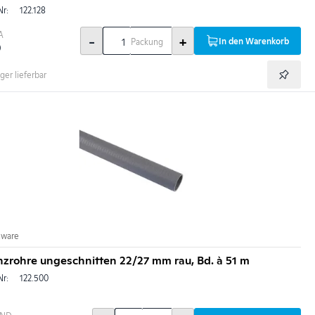
Nr:
122.128
A
-
+
In den Warenkorb
Packung
0
ger lieferbar
nware
nzrohre ungeschnitten 22/27 mm rau, Bd. à 51 m
Nr:
122.500