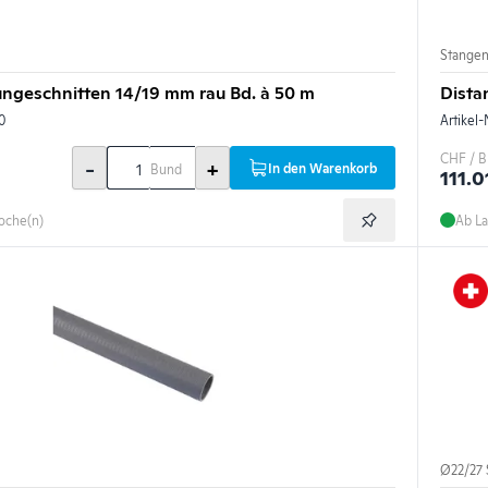
Stange
ungeschnitten 14/19 mm rau Bd. à 50 m
Dista
0
Artikel-
CHF / 
-
+
In den Warenkorb
Bund
111.0
Woche(n)
Ab La
Ø22/27 