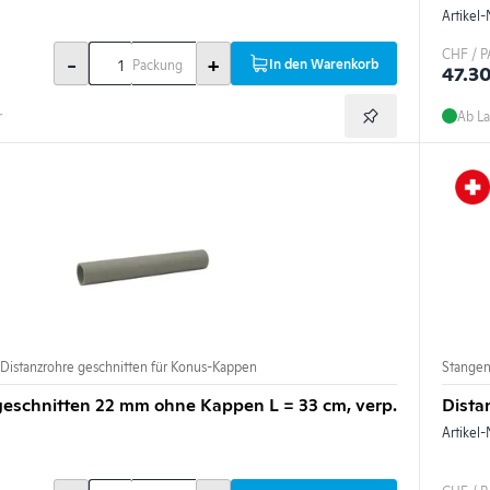
Artikel-
CHF / P
-
+
In den Warenkorb
Packung
47.3
r
Ab La
 Distanzrohre geschnitten für Konus-Kappen
Stange
geschnitten 22 mm ohne Kappen L = 33 cm, verp.
Dista
Artikel-