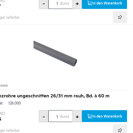
BND
-
+
In den Warenkorb
Bund
7
ger lieferbar
nware
nzrohre ungeschnitten 26/31 mm rauh, Bd. à 60 m
Nr:
126.000
BND
-
+
In den Warenkorb
Bund
5
ger lieferbar