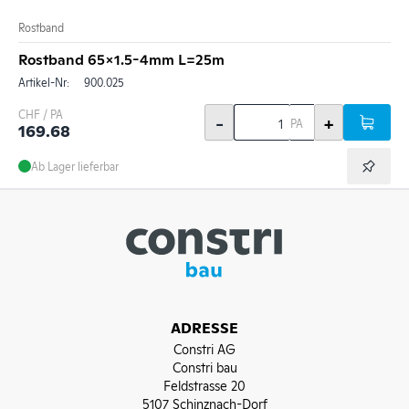
Rostband
Rostband 65x1.5-4mm L=25m
Artikel-Nr:
900.025
CHF / PA
-
+
PA
169.68
Ab Lager lieferbar
ADRESSE
Constri AG
Constri bau
Feldstrasse 20
5107 Schinznach-Dorf