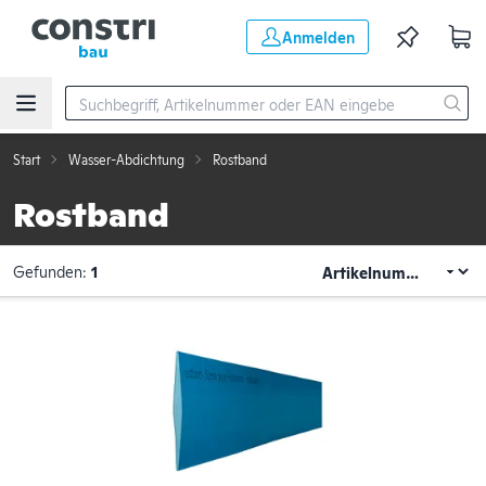
Zum Hauptinhalt springen
Anmelden
Start
Wasser-Abdichtung
Rostband
Rostband
Gefunden:
1