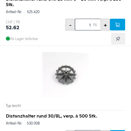
Stk.
Artikel-Nr:
525.420
CHF / PA
-
+
PA
52.62
Ab Lager lieferbar
Typ leicht
Distanzhalter rund 30/8L, verp. à 500 Stk.
Artikel-Nr:
530.008