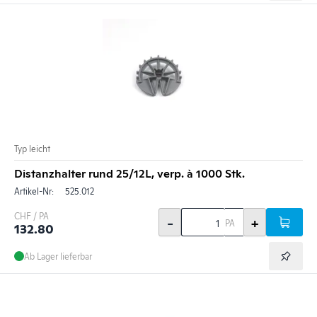
Typ leicht
Distanzhalter rund 25/12L, verp. à 1000 Stk.
Artikel-Nr:
525.012
CHF / PA
-
+
PA
132.80
Ab Lager lieferbar