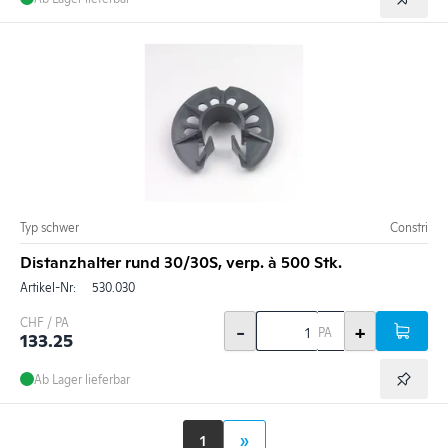
Typ schwer
Constri
Distanzhalter rund 30/30S, verp. à 500 Stk.
Artikel-Nr:
530.030
CHF / PA
-
+
PA
133.25
Ab Lager lieferbar
1
»