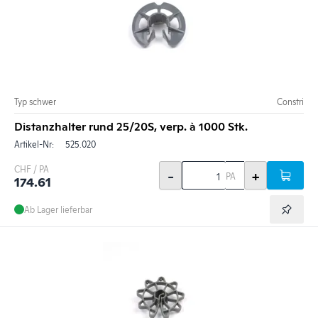
Typ schwer
Constri
Distanzhalter rund 25/20S, verp. à 1000 Stk.
Artikel-Nr:
525.020
CHF / PA
-
+
PA
174.61
Ab Lager lieferbar