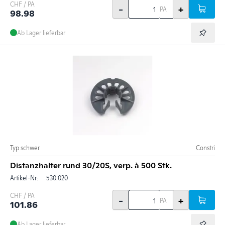
CHF / PA
-
+
PA
98.98
Ab Lager lieferbar
Typ schwer
Constri
Distanzhalter rund 30/20S, verp. à 500 Stk.
Artikel-Nr:
530.020
CHF / PA
-
+
PA
101.86
Ab Lager lieferbar