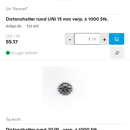
Uni "Karamell"
Distanzhalter rund UNI 15 mm verp. à 1000 Stk.
Artikel-Nr:
515.410
CHF / PA
-
+
PA
55.17
Ab Lager lieferbar
Typ leicht
Distanzhalter rund 20/8L, verp. à 1000 Stk.