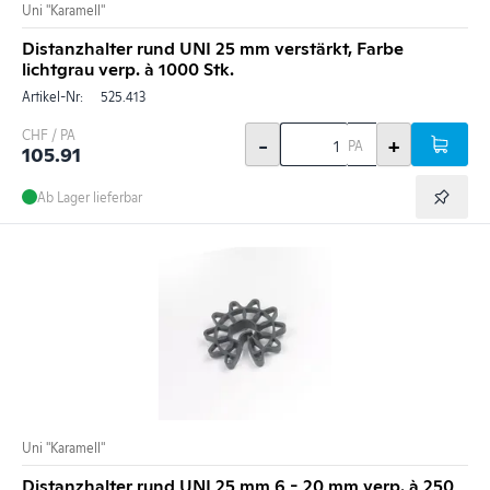
Uni "Karamell"
Distanzhalter rund UNI 25 mm verstärkt, Farbe
lichtgrau verp. à 1000 Stk.
Artikel-Nr:
525.413
CHF / PA
-
+
PA
105.91
Ab Lager lieferbar
Uni "Karamell"
Distanzhalter rund UNI 25 mm 6 - 20 mm verp. à 250