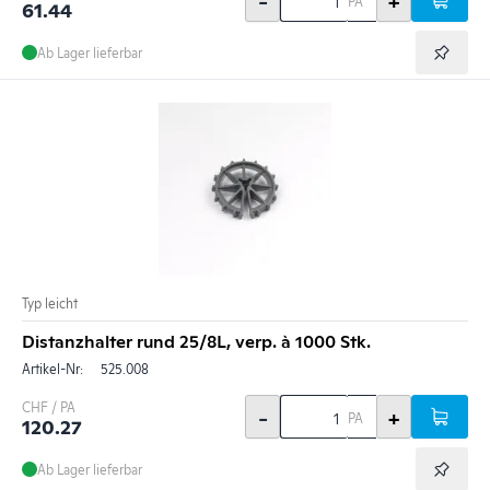
-
+
PA
61.44
Ab Lager lieferbar
Typ leicht
Distanzhalter rund 25/8L, verp. à 1000 Stk.
Artikel-Nr:
525.008
CHF / PA
-
+
PA
120.27
Ab Lager lieferbar