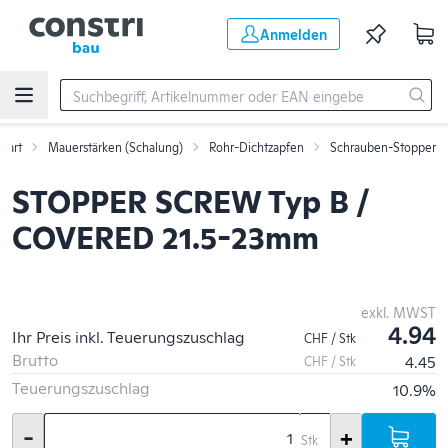
Zum Hauptinhalt springen
Anmelden
Start
Mauerstärken (Schalung)
Rohr-Dichtzapfen
Schrauben-Stopper
STOPPER SCREW Typ B /
COVERED 21.5-23mm
exkl. MWST
4.94
Ihr Preis inkl. Teuerungszuschlag
CHF / Stk
Brutto
4.45
CHF / Stk
Teuerungszuschlag
10.9%
-
+
Stk