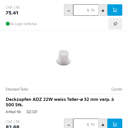
CHF / PA
-
+
PA
75.41
Ab Lager lieferbar
Standard Teller
Constri
Deckzapfen ADZ 22W weiss Teller-ø 32 mm verp. à
500 Stk.
Artikel-Nr:
322.021
CHF / PA
-
+
PA
82.68