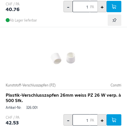
CHF / PA
-
+
PA
40.76
Ab Lager lieferbar
Kunststoff-Verschlusszapfen (PZ)
Constri
Plastik-Verschlusszapfen 26mm weiss PZ 26 W verp. à
500 Stk.
Artikel-Nr:
326.001
CHF / PA
-
+
PA
42.53