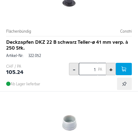
Flächenbündig
Constri
Deckzapfen DKZ 22 B schwarz Teller-ø 41 mm verp. à
250 Stk.
Artikel-Nr:
322.052
CHF / PA
-
+
PA
105.24
Ab Lager lieferbar