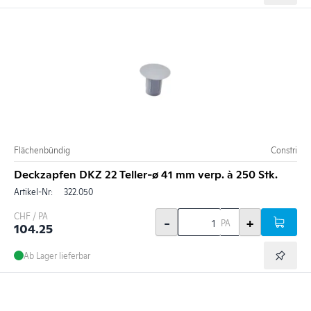
Flächenbündig
Constri
Deckzapfen DKZ 22 Teller-ø 41 mm verp. à 250 Stk.
Artikel-Nr:
322.050
CHF / PA
-
+
PA
104.25
Ab Lager lieferbar