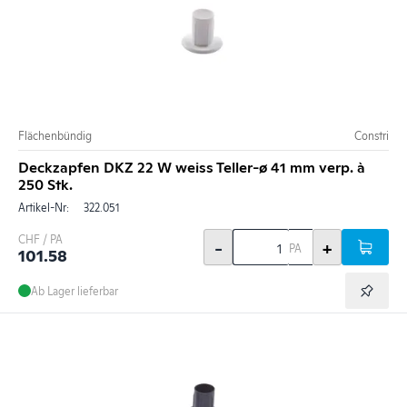
Flächenbündig
Constri
Deckzapfen DKZ 22 W weiss Teller-ø 41 mm verp. à
250 Stk.
Artikel-Nr:
322.051
CHF / PA
-
+
PA
101.58
Ab Lager lieferbar