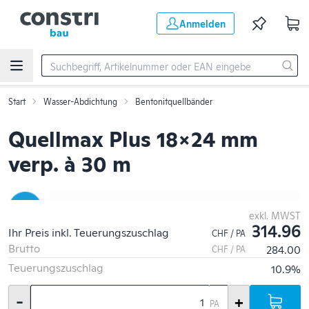
Zum Hauptinhalt springen
Anmelden
Start
Wasser-Abdichtung
Bentonitquellbänder
Quellmax Plus 18x24 mm
verp. à 30 m
exkl. MWST
314.96
Ihr Preis inkl. Teuerungszuschlag
CHF / PA
Brutto
284.00
CHF / PA
Teuerungszuschlag
10.9%
-
+
PA