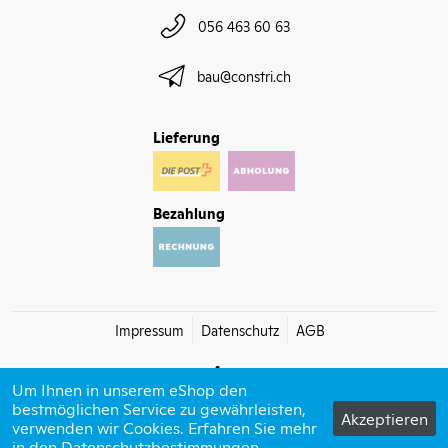
056 463 60 63
bau@constri.ch
Lieferung
Bezahlung
Impressum
Datenschutz
AGB
Um Ihnen in unserem eShop den
bestmöglichen Service zu gewährleisten,
Akzeptieren
verwenden wir Cookies. Erfahren Sie mehr
© 2026 Constri bau
in den
Datenschutzbestimmungen
powered by polynorm
.