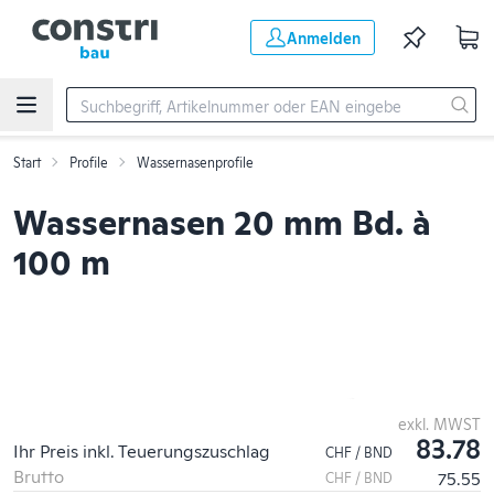
Zum Hauptinhalt springen
Anmelden
Start
Profile
Wassernasenprofile
Wassernasen 20 mm Bd. à
100 m
exkl. MWST
83.78
Ihr Preis inkl. Teuerungszuschlag
CHF / BND
Brutto
75.55
CHF / BND