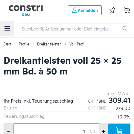
Zum Hauptinhalt springen
Anmelden
Start
Profile
Dreikantleisten
Voll-Profil
Dreikantleisten voll 25 x 25
mm Bd. à 50 m
exkl. MWST
309.41
Ihr Preis inkl. Teuerungszuschlag
CHF / BND
Brutto
279.00
CHF / BND
Teuerungszuschlag
10.9%
-
+
BND