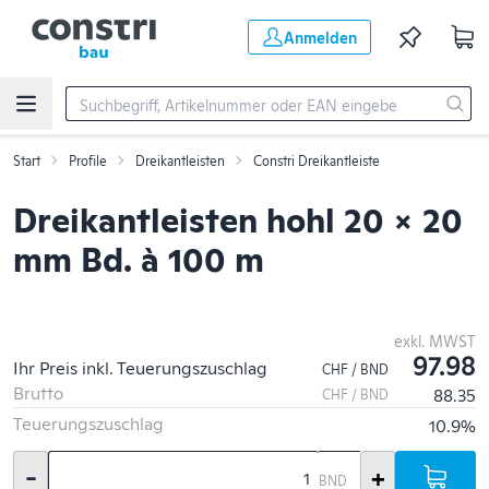
Zum Hauptinhalt springen
Anmelden
Start
Profile
Dreikantleisten
Constri Dreikantleiste
Dreikantleisten hohl 20 x 20
mm Bd. à 100 m
exkl. MWST
97.98
Ihr Preis inkl. Teuerungszuschlag
CHF / BND
Brutto
88.35
CHF / BND
Teuerungszuschlag
10.9%
-
+
BND