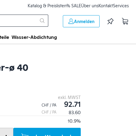
Katalog & Preislisten
% SALE
Über uns
Kontakt
Services
Anmelden
teile
Wasser-Abdichtung
er-ø 40
exkl. MWST
92.71
CHF / PA
83.60
CHF / PA
10.9%