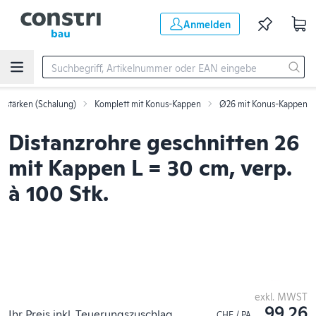
Zum Hauptinhalt springen
Anmelden
rstärken (Schalung)
Komplett mit Konus-Kappen
Ø26 mit Konus-Kappen
Distanzrohre geschnitten 26
mit Kappen L = 30 cm, verp.
à 100 Stk.
exkl. MWST
99.26
Ihr Preis inkl. Teuerungszuschlag
CHF / PA