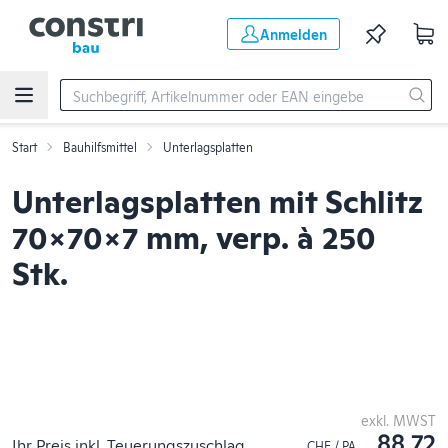
Zum Hauptinhalt springen
Anmelden
Start
Bauhilfsmittel
Unterlagsplatten
Unterlagsplatten mit Schlitz
70x70x7 mm, verp. à 250
Stk.
exkl. MWST
88.72
Ihr Preis inkl. Teuerungszuschlag
CHF / PA