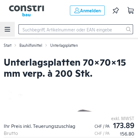
Zum Hauptinhalt springen
Anmelden
Start
Bauhilfsmittel
Unterlagsplatten
Unterlagsplatten 70x70x15
mm verp. à 200 Stk.
exkl. MWST
173.89
Ihr Preis inkl. Teuerungszuschlag
CHF / PA
Brutto
156.80
CHF / PA