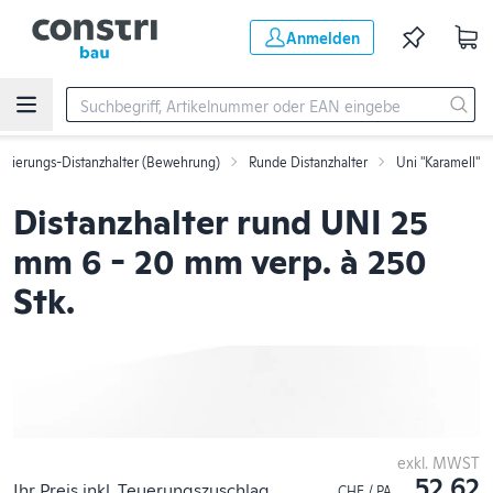
Zum Hauptinhalt springen
Anmelden
rmierungs-Distanzhalter (Bewehrung)
Runde Distanzhalter
Uni "Karamell"
Distanzhalter rund UNI 25
mm 6 - 20 mm verp. à 250
Stk.
exkl. MWST
52.62
Ihr Preis inkl. Teuerungszuschlag
CHF / PA