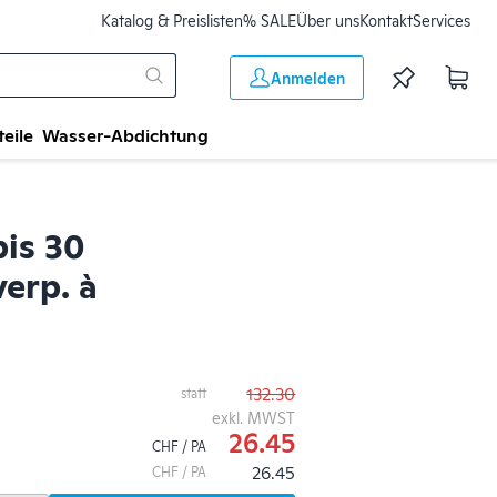
Katalog & Preislisten
% SALE
Über uns
Kontakt
Services
Anmelden
teile
Wasser-Abdichtung
bis 30
erp. à
132.30
statt
exkl. MWST
26.45
CHF / PA
26.45
CHF / PA