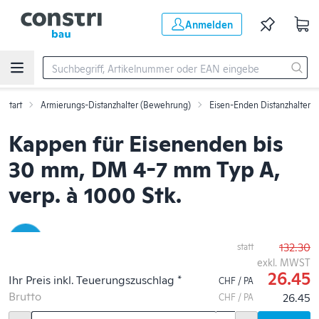
Zum Hauptinhalt springen
Anmelden
Start
Armierungs-Distanzhalter (Bewehrung)
Eisen-Enden Distanzhalter
Kappen für Eisenenden bis
30 mm, DM 4-7 mm Typ A,
verp. à 1000 Stk.
132.30
statt
exkl. MWST
26.45
Ihr Preis inkl. Teuerungszuschlag *
CHF / PA
Brutto
26.45
CHF / PA