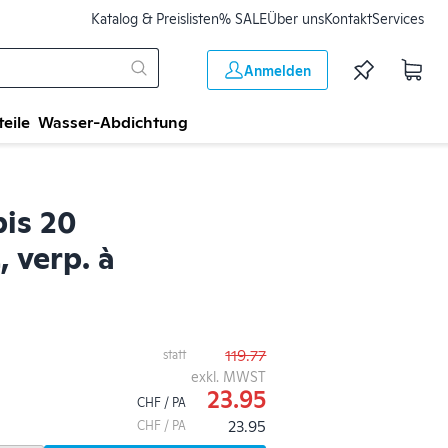
Katalog & Preislisten
% SALE
Über uns
Kontakt
Services
Anmelden
teile
Wasser-Abdichtung
bis 20
 verp. à
119.77
statt
exkl. MWST
23.95
CHF / PA
23.95
CHF / PA