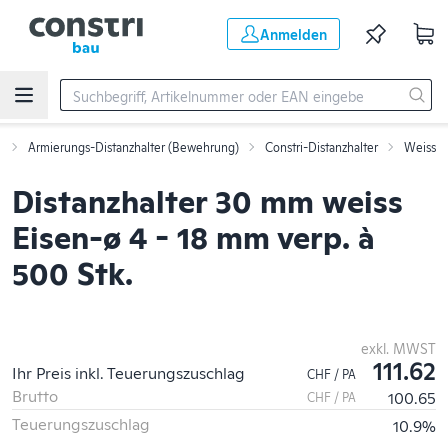
Zum Hauptinhalt springen
Anmelden
t
Armierungs-Distanzhalter (Bewehrung)
Constri-Distanzhalter
Weiss
Distanzhalter 30 mm weiss
Eisen-ø 4 - 18 mm verp. à
500 Stk.
exkl. MWST
111.62
Ihr Preis inkl. Teuerungszuschlag
CHF / PA
Brutto
100.65
CHF / PA
Teuerungszuschlag
10.9%