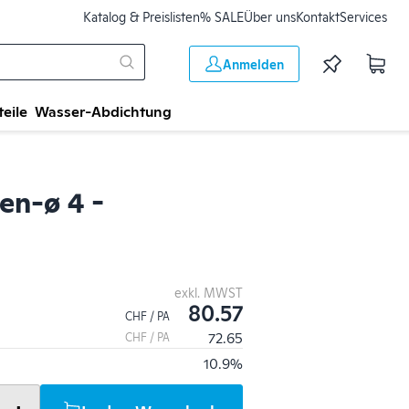
Katalog & Preislisten
% SALE
Über uns
Kontakt
Services
Anmelden
teile
Wasser-Abdichtung
en-ø 4 -
exkl. MWST
80.57
CHF / PA
72.65
CHF / PA
10.9%