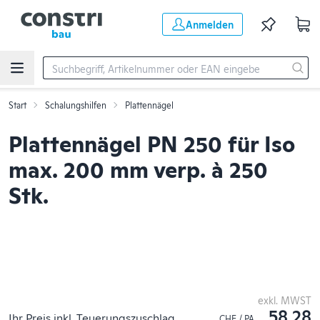
Zum Hauptinhalt springen
Anmelden
Start
Schalungshilfen
Plattennägel
Plattennägel PN 250 für Iso
max. 200 mm verp. à 250
Stk.
exkl. MWST
58.28
Ihr Preis inkl. Teuerungszuschlag
CHF / PA