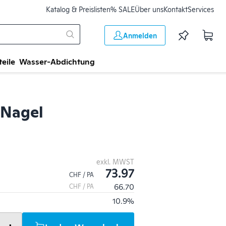
Katalog & Preislisten
% SALE
Über uns
Kontakt
Services
Anmelden
teile
Wasser-Abdichtung
 Nagel
exkl. MWST
73.97
CHF / PA
66.70
CHF / PA
10.9%