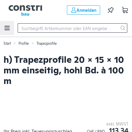
Zum Hauptinhalt springen
Anmelden
Start
Profile
Trapezprofile
h) Trapezprofile 20 x 15 x 10
mm einseitig, hohl Bd. à 100
m
exkl. MWST
113.34
Ihr Preis inkl. Teuerungszuschlag
CHF / BND