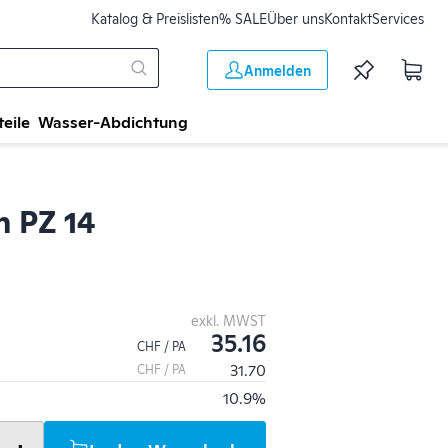
Katalog & Preislisten
% SALE
Über uns
Kontakt
Services
Anmelden
teile
Wasser-Abdichtung
n PZ 14
exkl. MWST
35.16
CHF / PA
31.70
CHF / PA
10.9%