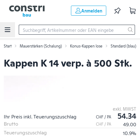
Zum Hauptinhalt springen
Anmelden
Start
Mauerstärken (Schalung)
Konus-Kappen lose
Standard (blau)
Kappen K 14 verp. à 500 Stk.
exkl. MWST
54.34
Ihr Preis inkl. Teuerungszuschlag
CHF / PA
Brutto
49.00
CHF / PA
Teuerungszuschlag
10.9%