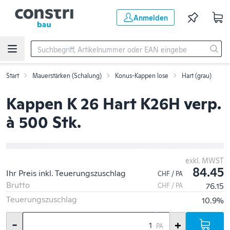
Zum Hauptinhalt springen
Anmelden
Start
Mauerstärken (Schalung)
Konus-Kappen lose
Hart (grau)
Kappen K 26 Hart K26H verp.
à 500 Stk.
exkl. MWST
84.45
Ihr Preis inkl. Teuerungszuschlag
CHF / PA
Brutto
76.15
CHF / PA
Teuerungszuschlag
10.9%
-
+
PA