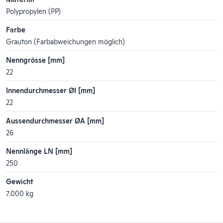
Polypropylen (PP)
Farbe
Grauton (Farbabweichungen möglich)
Nenngrösse [mm]
22
Innendurchmesser ØI [mm]
22
Aussendurchmesser ØA [mm]
26
Nennlänge LN [mm]
250
Gewicht
7.000 kg