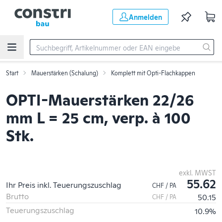
Zum Hauptinhalt springen
Anmelden
Start
Mauerstärken (Schalung)
Komplett mit Opti-Flachkappen
OPTI-Mauerstärken 22/26
mm L = 25 cm, verp. à 100
Stk.
exkl. MWST
55.62
Ihr Preis inkl. Teuerungszuschlag
CHF / PA
Brutto
50.15
CHF / PA
Teuerungszuschlag
10.9%