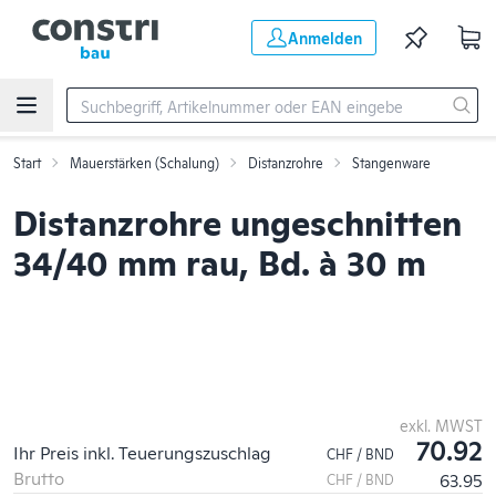
Zum Hauptinhalt springen
Anmelden
Start
Mauerstärken (Schalung)
Distanzrohre
Stangenware
Distanzrohre ungeschnitten
34/40 mm rau, Bd. à 30 m
exkl. MWST
70.92
Ihr Preis inkl. Teuerungszuschlag
CHF / BND
Brutto
63.95
CHF / BND