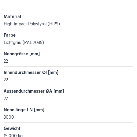
Material
High Impact Polystyrol (HIPS)
Farbe
Lichtgrau (RAL 7035)
Nenngrösse [mm]
22
Innendurchmesser ØI [mm]
22
Aussendurchmesser ØA [mm]
27
Nennlänge LN [mm]
3000
Gewicht
15.000 kg