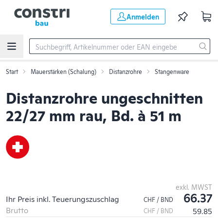
Zum Hauptinhalt springen
Anmelden
Start
Mauerstärken (Schalung)
Distanzrohre
Stangenware
Distanzrohre ungeschnitten
22/27 mm rau, Bd. à 51 m
exkl. MWST
66.37
Ihr Preis inkl. Teuerungszuschlag
CHF / BND
Brutto
59.85
CHF / BND