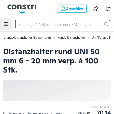
Zum Hauptinhalt springen
Anmelden
rmierungs-Distanzhalter (Bewehrung)
Runde Distanzhalter
Uni "Karamell"
Distanzhalter rund UNI 50
mm 6 - 20 mm verp. à 100
Stk.
exkl. MWST
70.14
Ihr Preis inkl. Teuerungszuschlag
CHF / PA