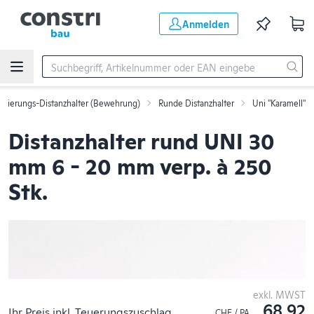
Zum Hauptinhalt springen
Anmelden
rmierungs-Distanzhalter (Bewehrung)
Runde Distanzhalter
Uni "Karamell"
Distanzhalter rund UNI 30
mm 6 - 20 mm verp. à 250
Stk.
exkl. MWST
68.92
Ihr Preis inkl. Teuerungszuschlag
CHF / PA