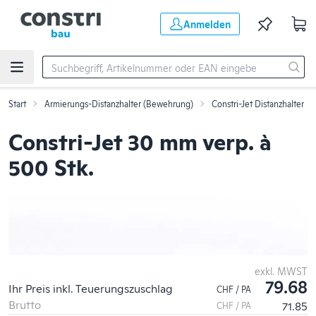
Zum Hauptinhalt springen
Anmelden
Start
Armierungs-Distanzhalter (Bewehrung)
Constri-Jet Distanzhalter
Constri-Jet 30 mm verp. à
500 Stk.
exkl. MWST
79.68
Ihr Preis inkl. Teuerungszuschlag
CHF / PA
Brutto
71.85
CHF / PA