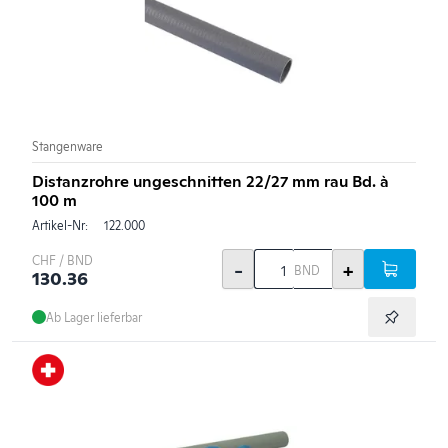
Stangenware
Distanzrohre ungeschnitten 22/27 mm rau Bd. à
100 m
Artikel-Nr:
122.000
CHF / BND
-
+
BND
130.36
Ab Lager lieferbar