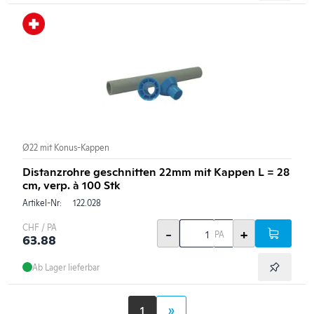
Ø22 mit Konus-Kappen
Distanzrohre geschnitten 22mm mit Kappen L = 28
cm, verp. à 100 Stk
Artikel-Nr:
122.028
CHF / PA
-
+
PA
63.88
Ab Lager lieferbar
1
»