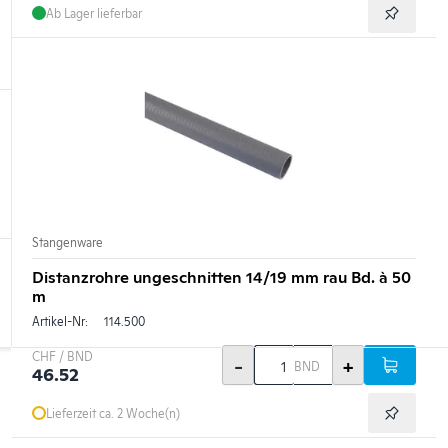
Ab Lager lieferbar
Stangenware
Distanzrohre ungeschnitten 14/19 mm rau Bd. à 50
m
Artikel-Nr:
114.500
CHF / BND
-
+
BND
46.52
Lieferzeit ca. 2 Woche(n)