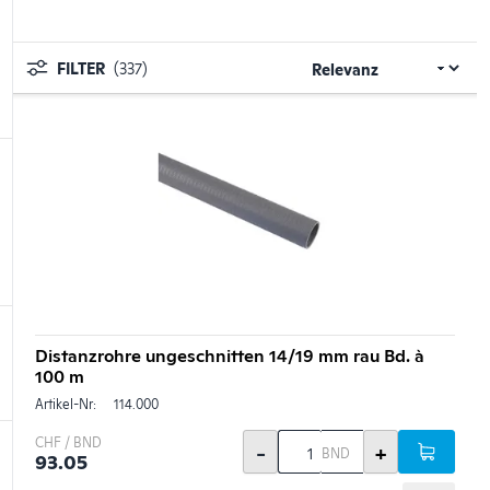
FILTER
(337)
Distanzrohre ungeschnitten 14/19 mm rau Bd. à
100 m
Artikel-Nr:
114.000
CHF / BND
-
+
BND
93.05