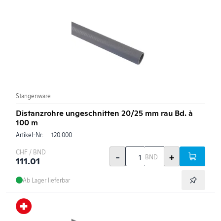
Stangenware
Distanzrohre ungeschnitten 20/25 mm rau Bd. à
100 m
Artikel-Nr:
120.000
CHF / BND
-
+
BND
111.01
Ab Lager lieferbar