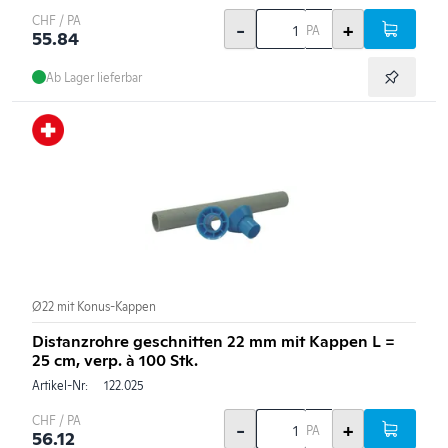
CHF / PA
-
+
PA
55.84
Ab Lager lieferbar
Ø22 mit Konus-Kappen
Distanzrohre geschnitten 22 mm mit Kappen L =
25 cm, verp. à 100 Stk.
Artikel-Nr:
122.025
CHF / PA
-
+
PA
56.12