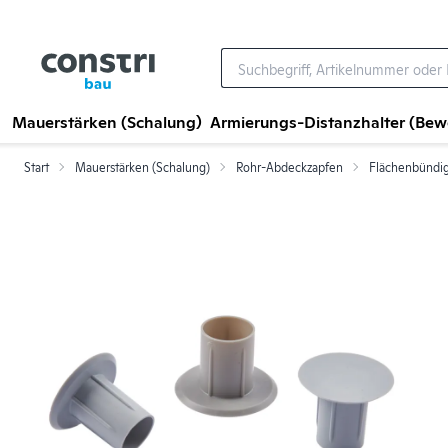
Zum Hauptinhalt springen
Mauerstärken (Schalung)
Armierungs-Distanzhalter (Be
Start
Mauerstärken (Schalung)
Rohr-Abdeckzapfen
Flächenbündi