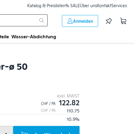
Katalog & Preislisten
% SALE
Über uns
Kontakt
Services
Anmelden
teile
Wasser-Abdichtung
er-ø 50
exkl. MWST
122.82
CHF / PA
110.75
CHF / PA
10.9%