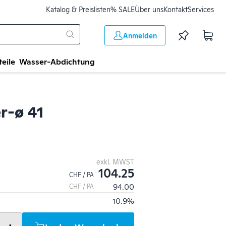
Katalog & Preislisten
% SALE
Über uns
Kontakt
Services
Anmelden
teile
Wasser-Abdichtung
r-ø 41
exkl. MWST
104.25
CHF / PA
94.00
CHF / PA
10.9%