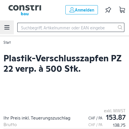
Zum Hauptinhalt springen
Anmelden
Start
Plastik-Verschlusszapfen PZ
22 verp. à 500 Stk.
exkl. MWST
153.87
Ihr Preis inkl. Teuerungszuschlag
CHF / PA
Brutto
138.75
CHF / PA