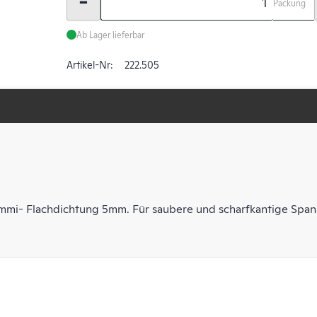
-
Packung
Ab Lager lieferbar
Artikel-Nr:
222.505
mmi- Flachdichtung 5mm. Für saubere und scharfkantige Spanns