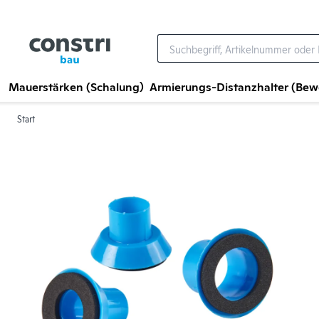
Zum Hauptinhalt springen
Mauerstärken (Schalung)
Armierungs-Distanzhalter (Be
Start