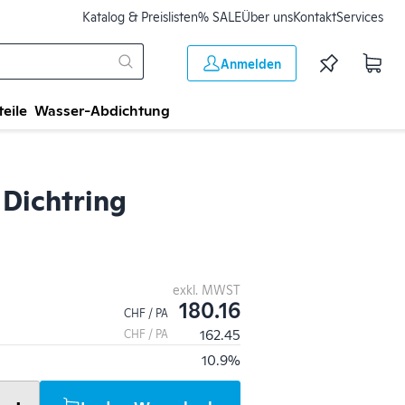
Katalog & Preislisten
% SALE
Über uns
Kontakt
Services
Anmelden
teile
Wasser-Abdichtung
Dichtring
exkl. MWST
180.16
CHF / PA
162.45
CHF / PA
10.9%