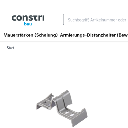
Zum Hauptinhalt springen
Mauerstärken (Schalung)
Armierungs-Distanzhalter (Be
Start