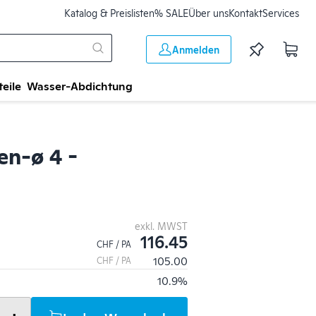
Katalog & Preislisten
% SALE
Über uns
Kontakt
Services
Anmelden
teile
Wasser-Abdichtung
en-ø 4 -
exkl. MWST
116.45
CHF / PA
105.00
CHF / PA
10.9%